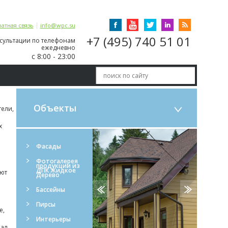
|
атная связь
info@wpc.su
+7 (495) 740 51 01
сультации по телефонам
ежедневно
с 8:00 - 23:00
Объекты
тели,
х
Фасады
Фотогалерея
продукции из
ДПК Жидкое
ают
Дерево
Бассейны
Пирсы
е,
Интерьеры
ал.