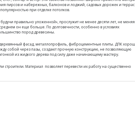
ния пирсов и набережных, балконов и лоджий, садовых дорожек и террас
популярностью при отделке потолков.
 будучи правильно уложенной», прослужит не менее десяти лет, не меняя
 среднем он еще больше. По долговечности, особенно в условиях
ольшинство пород древесины.
, деревянный фасад, металлопрофиль, фиброцементные плиты. ДПК хоро
жду собой через пазы, создают прочную конструкцию, не позволяющую
вагонкой из жидкого дерева под силу даже начинающему мастеру.
ли строители. Материал позволяет перевести их работу на существенно