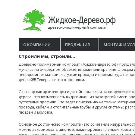
О КОМПАНИИ
ПРОДУКЦИЯ
МОНТАЖ И УСЛ
Строили мы, строили…
Древесно-полимерный композит «Жидкое-дерево.рф» пришелся п
мучаясь на очередном объекте, вспоминали крепким словцом д
неподъемные материалы, узкие проходы и проемы, куда не про
деталей!!! Теперь все это в прошлом.
С тех пор как архитекторы и дизайнеры взяли на вооружение ж
дерева - это возможность выдавливать из разогретой смеси о
пустотелые профили. Это ведет к снижению не только материал
провода, кабели и отопительные трубы и другие системы; расп
гвоздей и молотка.
Основное достоинство композита - это сочетание натуральност
можно декорировать шпоном, ламинировать пленкой, красить, 
легко переносит перепады температур и капризы погоды: дождь