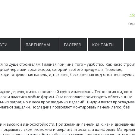
обр
Кон
УГИ
ПАРТНЕРАМ
ГАЛЕРЕЯ
КОНТАКТЫ
о душе строителям. Главная причина того – удобство. Как часто строи
изайнера или архитектора, который «всё это придумал». Тяжелые,
ходит отделочная панель, и, наконец, бесконечная подгонка нестыкуемы
идкое дерево, жизнь строителей круто изменилась. Технология жидкого
пилок и пластика любые формы. Она позволяет производить облегченные
ьных затрат, но и веса производимых изделий. Внутри пустот прокладыв
олагают защелки. Последние позволяют монтировать панели легко, без
и и высокой износостойкости. При желании панели ДПК, как и деревянны
покрывать лаком; их можно и сверлить, и резать, и шлифовать. Материал
, снег, солнце и ветер. Эти свойства позволяют широко применять матери